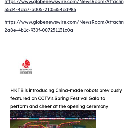
https://www.globenewswire.com/NewsRoom/Attachm
55d4-4da7-b005-2105354cd985
https://www.globenewswire.com/NewsRoom/Attachm
2a8e-4b1c-930f-007251131c0a
HKTB is introducing China-made robots previously
featured on CCTV’s Spring Festival Gala to
perform and cheer at the opening ceremony