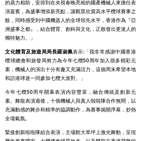
的鼎力相助，安排到在央視春晚亮相的國產機械人來擔任表
演嘉賓，為盛事增添新亮點，讓觀眾欣賞高水平欖球賽事之
餘，同時感受到中國機器人的全球領先水平，香港作為『亞
洲盛事之都』，結合體育、創科與文化，正散發出更迷人的
獨特魅力。」
文化體育及旅遊局局長羅淑佩
表示:「我非常感謝中國香港
欖球總會和旅發局努力為今年七欖50周年加入很多精彩元
素，機械人的演出十分有趣又充滿活力，這個周末希望本地
和訪港球迷一同參加七欖大派對。」
今年七欖50周年開幕表演內容豐富，融合傳統及創新元
素。舞龍表演過後，十個機械人與真人啦啦隊合作無間，以
充滿動感的舞步和精準的協調動作，為賽事揭開序幕，炒熱
全場氣氛。
緊接創新啦啦隊組合表演，主場館大草坪上激光舞動，呈現
歷年參賽國家、七欖傳奇球星姓名，以及雙龍在香港飛舞的