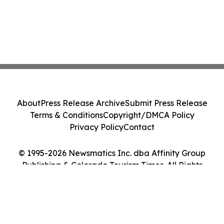
About
Press Release Archive
Submit Press Release
Terms & Conditions
Copyright/DMCA Policy
Privacy Policy
Contact
© 1995-2026 Newsmatics Inc. dba Affinity Group
Publishing & Colorado Tourism Times. All Rights
Reserved.
Cookie Settings / Your Privacy Choices