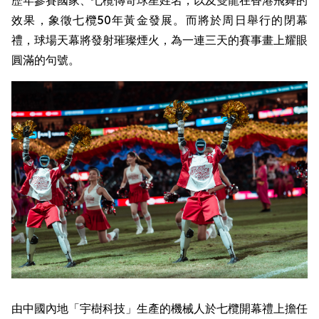
效果，象徵七欖50年黃金發展。而將於周日舉行的閉幕
禮，球場天幕將發射璀璨煙火，為一連三天的賽事畫上耀眼
圓滿的句號。
由中國內地「宇樹科技」生產的機械人於七欖開幕禮上擔任