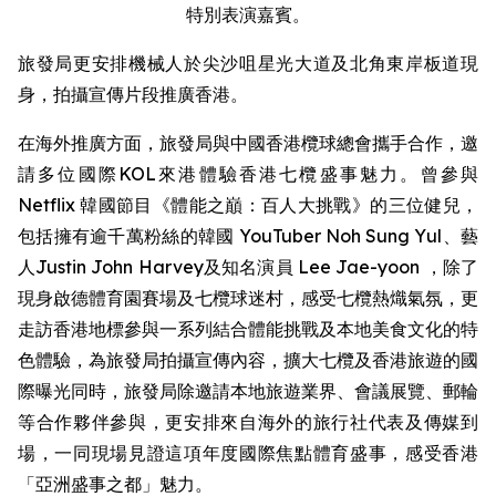
特別表演嘉賓。
旅發局更安排機械人於尖沙咀星光大道及北角東岸板道現
身，拍攝宣傳片段推廣香港。
在海外推廣方面，旅發局與中國香港欖球總會攜手合作，邀
請多位國際KOL來港體驗香港七欖盛事魅力。曾參與
Netflix 韓國節目《體能之巔：百人大挑戰》的三位健兒，
包括擁有逾千萬粉絲的韓國 YouTuber Noh Sung Yul、藝
人Justin John Harvey及知名演員 Lee Jae-yoon ，除了
現身啟德體育園賽場及七欖球迷村，感受七欖熱熾氣氛，更
走訪香港地標參與一系列結合體能挑戰及本地美食文化的特
色體驗，為旅發局拍攝宣傳內容，擴大七欖及香港旅遊的國
際曝光同時，旅發局除邀請本地旅遊業界、會議展覽、郵輪
等合作夥伴參與，更安排來自海外的旅行社代表及傳媒到
場，一同現場見證這項年度國際焦點體育盛事，感受香港
「亞洲盛事之都」魅力。