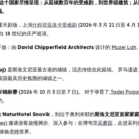
，这个国家尽情呈现：从延续数百年的受难剧，到世界级建筑；
竭。
露天剧场，上演
什科菲亚洛卡受难剧
(2026 年 3 月 21 日至 
 18 世纪的庄严巡演。
开放：由
David Chipperfield Architects
设计的
Muzej Lah
uj)
是斯洛文尼亚最古老的城镇，活态传统在此延续。 罗马遗
该国最具历史氛围的城镇之一。
车锦标赛
(2026 年 10 月 3 日至 7 日)。 对于孕育了
Tadej Poga
约。
的
NaturHotel Snovik
，到位于奥利米耶的
斯洛文尼亚首家家
es)
邀请游客放慢脚步、深入参与：在博韦茨
采蘑菇
，走进采列
体验
养蜂
世界。