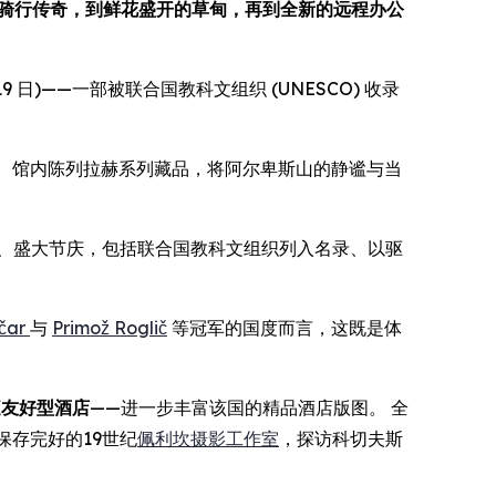
从骑行传奇，到鲜花盛开的草甸，再到全新的远程办公
4 月 19 日)——一部被联合国教科文组织 (UNESCO) 收录
。 馆内陈列拉赫系列藏品，将阿尔卑斯山的静谧与当
迹、盛大节庆，包括联合国教科文组织列入名录、以驱
čar
与
Primož Roglič
等冠军的国度而言，这既是体
庭友好型酒店
——进一步丰富该国的精品酒店版图。 全
保存完好的19世纪
佩利坎摄影工作室
，探访科切夫斯