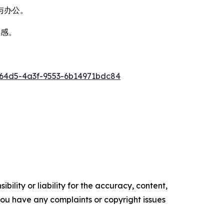
与办公。
灵感。
64d5-4a3f-9553-6b14971bdc84
ility or liability for the accuracy, content,
f you have any complaints or copyright issues