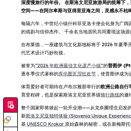
深度慢旅行的年份。 在斯洛文尼亚旅游局的统筹下
空间——在阿尔卑斯与亚得里亚海之间，灵感永不枯
每隔六年，中世纪小镇什科菲亚洛卡便会化身为广阔
的戏剧与信仰杰作。 千余名当地居民共同重现这场源自
在布莱德，一座建筑与文化新地标将于 2026 年夏季
代艺术设计巧妙衔接。
被誉为
“2026 年欧洲最佳文化遗产小镇”
的
普图伊 (Pt
逐冬季仪式著称的
库伦图瓦涅狂欢节
，使普图伊成为
体育爱好者可期待在卢布尔雅那举行的
欧洲公路自行
育里程碑，也是探索斯洛文尼亚世界级
骑行路线
的邀
整个国家即将掀起一轮开业潮——从克奈圃理念启发
新
斯洛文尼亚独特体验 (Slovenia Unique Experienc
基
UNESCO Krokar
原始森林的秘密，或在新梅斯托