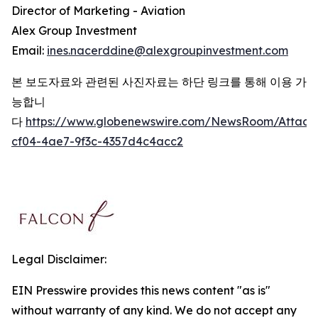
Director of Marketing - Aviation
Alex Group Investment
Email:
ines.nacerddine@alexgroupinvestment.com
본 보도자료와 관련된 사진자료는 하단 링크를 통해 이용 가
능합니
다
https://www.globenewswire.com/NewsRoom/Attac
cf04-4ae7-9f3c-4357d4c4acc2
Legal Disclaimer:
EIN Presswire provides this news content "as is"
without warranty of any kind. We do not accept any